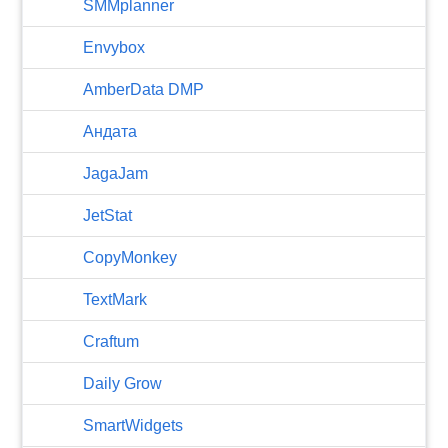
SMMplanner
Envybox
AmberData DMP
Андата
JagaJam
JetStat
CopyMonkey
TextMark
Craftum
​Daily Grow
SmartWidgets