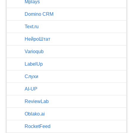
Mplays
Domino CRM
Text.ru
НейроШтат
Varioqub
LabelUp
Слухи
AI-UP
ReviewLab
Oblako.ai
RocketFeed