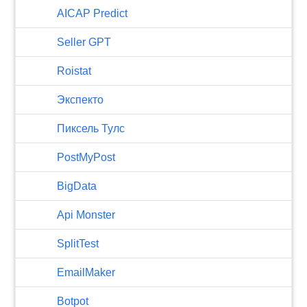
AICAP Predict
Seller GPT
Roistat
Экспекто
Пиксель Тулс
PostMyPost
BigData
Api Monster
SplitTest
EmailMaker
Botpot