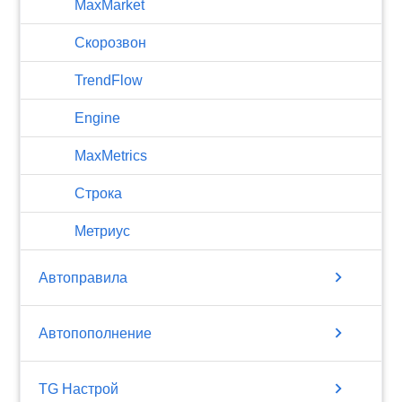
MaxMarket
Скорозвон
TrendFlow
Engine
MaxMetrics
Строка
Метриус
chevron_right
Автоправила
chevron_right
Автопополнение
chevron_right
TG Настрой