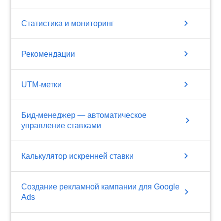
chevron_right
Статистика и мониторинг
chevron_right
Рекомендации
chevron_right
UTM-метки
Бид-менеджер — автоматическое
chevron_right
управление ставками
chevron_right
Калькулятор искренней ставки
Создание рекламной кампании для Google
chevron_right
Ads