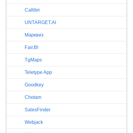
Callibri
UNTARGET.AI
Марквиз
Fair.BI
TgMaps
Teletype App
Goodkey
Chotam
SalesFinder
Webjack