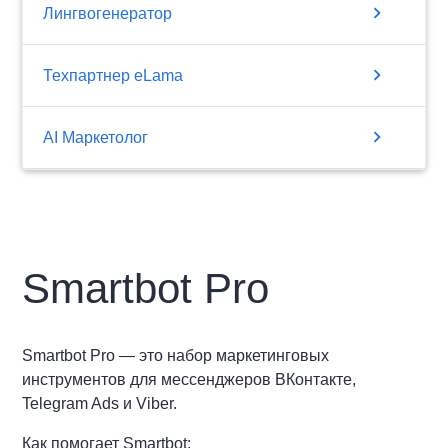
chevron_right
Лингвогенератор
chevron_right
Техпартнер eLama
chevron_right
AI Маркетолог
Smartbot Pro
Smartbot Pro — это набор маркетинговых
инструментов для мессенджеров ВКонтакте,
Telegram Ads и Viber.
Как помогает Smartbot: